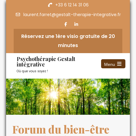
+33 6 12 14 31 06
laurent.farret@gestalt-therapie-integrative.fr
Réservez une 1ère visio gratuite de 20
minutes
Psychothérapie Gestalt
intégrative
Menu
Où que vous soyez !
Forum du bien-être