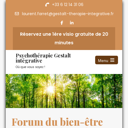
+33 6 12 14 31 06
laurent.farret@gestalt-therapie-integrative.fr
Réservez une 1ère visio gratuite de 20
minutes
Psychothérapie Gestalt
intégrative
Menu
Où que vous soyez !
Forum du bien-être