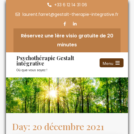
+33 6 12 14 31 06
laurent.farret@gestalt-therapie-integrative.fr
Réservez une 1ère visio gratuite de 20
minutes
Psychothérapie Gestalt
intégrative
Menu
Où que vous soyez !
Day:
20 décembre 2021