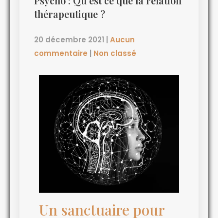
Psycho : Qu’est ce que la relation
thérapeutique ?
20 décembre 2021
|
Aucun
commentaire
|
Non classé
Un sanctuaire pour