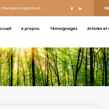
Ré
t-therapie-integrative.fr
ccueil
A propos.
Témoignages
Articles et