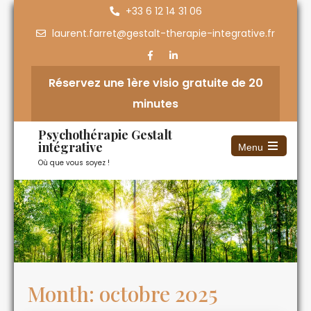
+33 6 12 14 31 06
laurent.farret@gestalt-therapie-integrative.fr
Réservez une 1ère visio gratuite de 20
minutes
Psychothérapie Gestalt
intégrative
Menu
Où que vous soyez !
Month:
octobre 2025