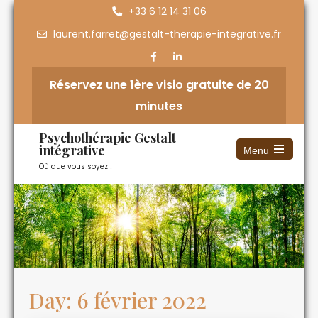
+33 6 12 14 31 06
laurent.farret@gestalt-therapie-integrative.fr
Réservez une 1ère visio gratuite de 20
minutes
Psychothérapie Gestalt
intégrative
Menu
Où que vous soyez !
Day:
6 février 2022