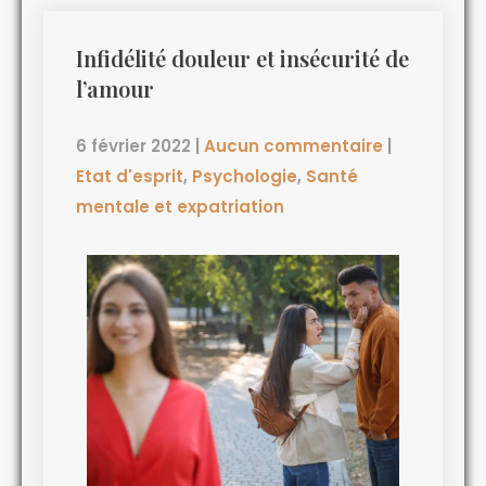
Infidélité douleur et insécurité de
l’amour
6 février 2022
|
Aucun commentaire
|
Etat d'esprit
,
Psychologie
,
Santé
mentale et expatriation