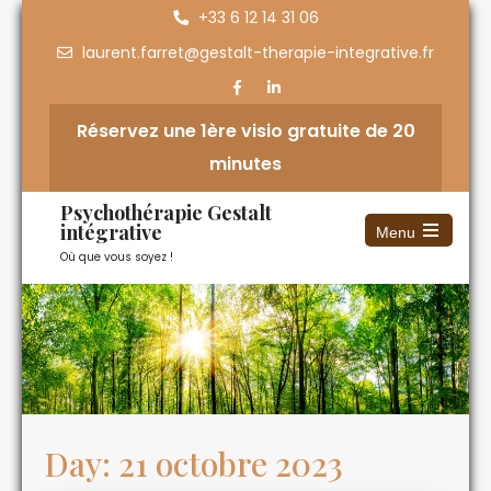
+33 6 12 14 31 06
laurent.farret@gestalt-therapie-integrative.fr
Réservez une 1ère visio gratuite de 20
minutes
Psychothérapie Gestalt
intégrative
Menu
Où que vous soyez !
Day:
21 octobre 2023