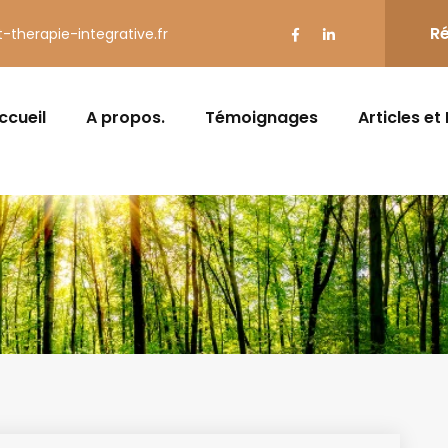
Ré
t-therapie-integrative.fr
ccueil
A propos.
Témoignages
Articles et