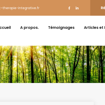
Ré
t-therapie-integrative.fr
ccueil
A propos.
Témoignages
Articles et