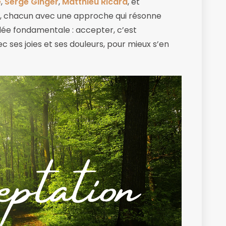
e
,
Serge Ginger
,
Matthieu Ricard
, et
, chacun avec une approche qui résonne
ée fondamentale : accepter, c’est
c ses joies et ses douleurs, pour mieux s’en