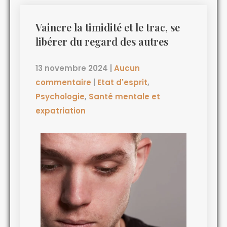
Vaincre la timidité et le trac, se
libérer du regard des autres
13 novembre 2024
|
Aucun
commentaire
|
Etat d'esprit
,
Psychologie
,
Santé mentale et
expatriation