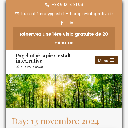
+33 6 12 14 31 06
laurent.farret@gestalt-therapie-integrative.fr
Réservez une 1ère visio gratuite de 20
minutes
Psychothérapie Gestalt
intégrative
Menu
Où que vous soyez !
Day:
13 novembre 2024