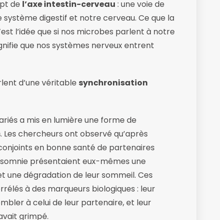
ept de
l’axe intestin-cerveau
: une voie de
ystème digestif et notre cerveau. Ce que la
st l’idée que si nos microbes parlent à notre
ignifie que nos systèmes nerveux entrent
lent d’une véritable
synchronisation
riés a mis en lumière une forme de
s
. Les chercheurs ont observé qu’après
conjoints en bonne santé de partenaires
d’insomnie présentaient eux-mêmes une
et une dégradation de leur sommeil. Ces
élés à des marqueurs biologiques : leur
ler à celui de leur partenaire, et leur
avait grimpé.