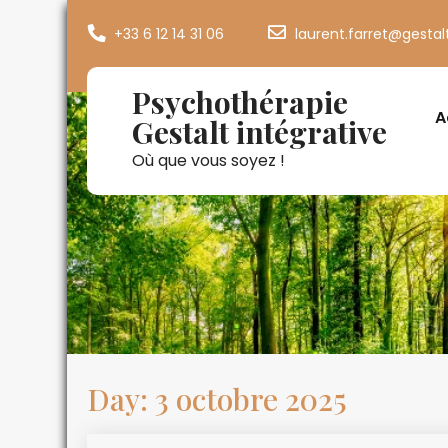
+33 6 12 14 31 06
laurent.farret@gestal
Psychothérapie
A
Gestalt intégrative
Où que vous soyez !
Day:
3 octobre 2025