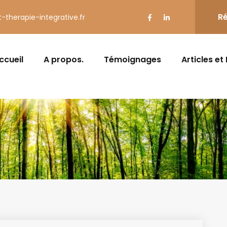
Ré
t-therapie-integrative.fr
ccueil
A propos.
Témoignages
Articles et