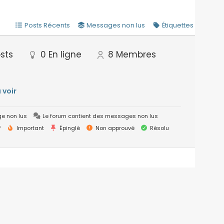
Posts Récents
Messages non lus
Étiquettes
sts
0
En ligne
8
Membres
à voir
e non lus
Le forum contient des messages non lus
f
Important
Épinglé
Non approuvé
Résolu