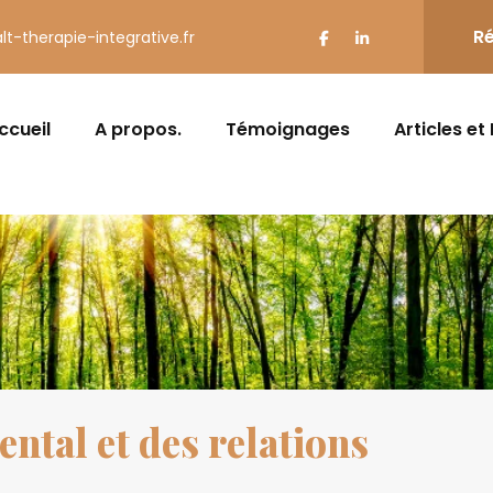
Ré
lt-therapie-integrative.fr
ccueil
A propos.
Témoignages
Articles et
ntal et des relations