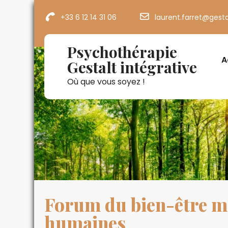
+33 6 12 14 31 06
laurent.farret@gesta
Psychothérapie
A
Gestalt intégrative
Où que vous soyez !
Forum du bien-être me
humaines