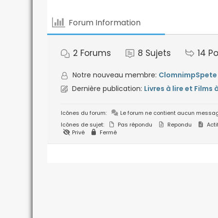
Forum Information
2
Forums
8
Sujets
14
Po
Notre nouveau membre:
ClomnimpSpete
Dernière publication:
Livres à lire et Films 
Icônes du forum:
Le forum ne contient aucun messag
Icônes de sujet:
Pas répondu
Repondu
Acti
Privé
Fermé