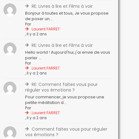
RE: Livres à lire et Films à voir
Bonjour à toutes et tous, Je vous propose
de poser un...
Par
Laurent FARRET
,
Il y a 2 ans
RE: Livres à lire et Films à voir
Hello world ! Aujourd'hui, j'ai envie de vous
parler ...
Par
Laurent FARRET
,
Il y a 2 ans
RE: Comment faites vous pour
réguler vos émotions ?
Pour commencer, je vous propose une
petite méditation d...
Par
Laurent FARRET
,
Il y a 2 ans
Comment faites vous pour réguler
vos émotions ?