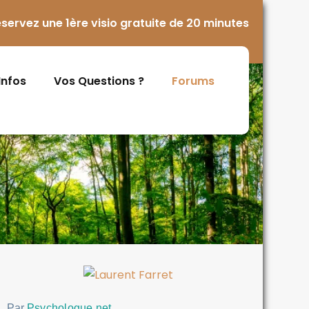
servez une 1ère visio gratuite de 20 minutes
 Infos
Vos Questions ?
Forums
Par
Psychologue.net