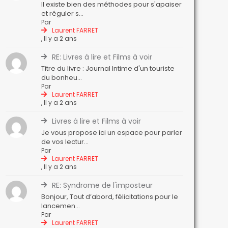
Il existe bien des méthodes pour s'apaiser
et réguler s...
Par
Laurent FARRET
,
Il y a 2 ans
RE: Livres à lire et Films à voir
Titre du livre : Journal Intime d'un touriste
du bonheu...
Par
Laurent FARRET
,
Il y a 2 ans
Livres à lire et Films à voir
Je vous propose ici un espace pour parler
de vos lectur...
Par
Laurent FARRET
,
Il y a 2 ans
RE: Syndrome de l'imposteur
Bonjour, Tout d’abord, félicitations pour le
lancemen...
Par
Laurent FARRET