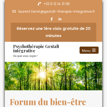
+33 6 12 14 31 06
laurent.farret@gestalt-therapie-integrative.fr
Réservez une 1ère visio gratuite de 20
minutes
Psychothérapie Gestalt
intégrative
Menu
Où que vous soyez !
Forum du bien-être