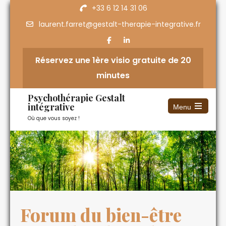
+33 6 12 14 31 06
laurent.farret@gestalt-therapie-integrative.fr
Réservez une 1ère visio gratuite de 20
minutes
Psychothérapie Gestalt
intégrative
Menu
Où que vous soyez !
Forum du bien-être