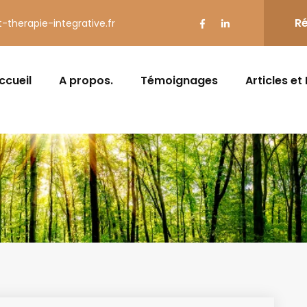
Ré
t-therapie-integrative.fr
ccueil
A propos.
Témoignages
Articles et