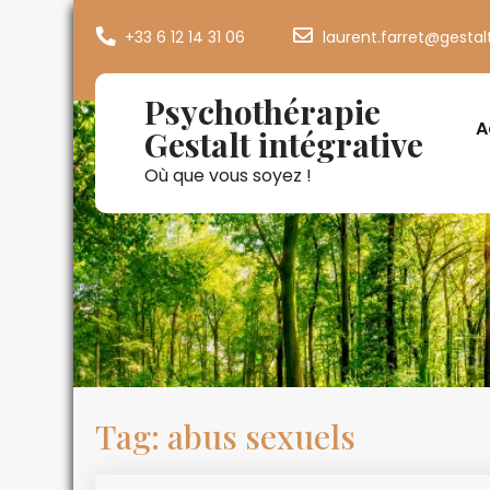
+33 6 12 14 31 06
laurent.farret@gestal
Psychothérapie
A
Gestalt intégrative
Où que vous soyez !
Tag: abus sexuels