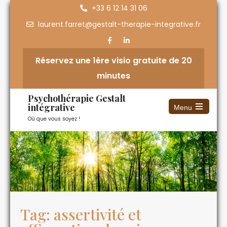
+33 6 12 14 31 06
laurent.farret@gestalt-therapie-integrative.fr
Réservez une 1ère visio gratuite de 20
minutes
Psychothérapie Gestalt
intégrative
Menu
Où que vous soyez !
Tag: assertivité et