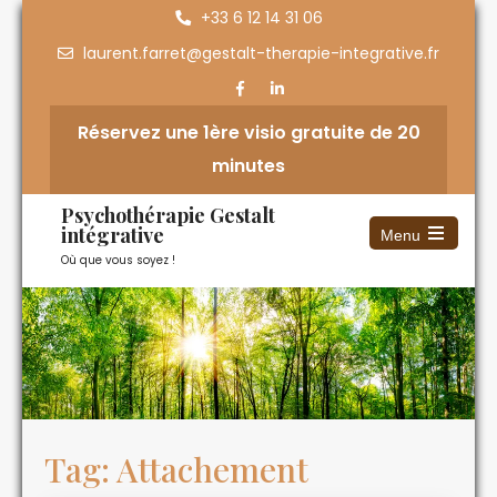
+33 6 12 14 31 06
laurent.farret@gestalt-therapie-integrative.fr
Réservez une 1ère visio gratuite de 20
minutes
Psychothérapie Gestalt
intégrative
Menu
Où que vous soyez !
Tag: Attachement