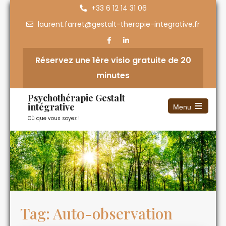
+33 6 12 14 31 06
laurent.farret@gestalt-therapie-integrative.fr
Réservez une 1ère visio gratuite de 20
minutes
Psychothérapie Gestalt
intégrative
Menu
Où que vous soyez !
Tag: Auto-observation