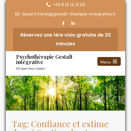
+33 6 12 14 31 06
laurent.farret@gestalt-therapie-integrative.fr
Réservez une 1ère visio gratuite de 20
minutes
Psychothérapie Gestalt
intégrative
Menu
Où que vous soyez !
Tag: Confiance et estime