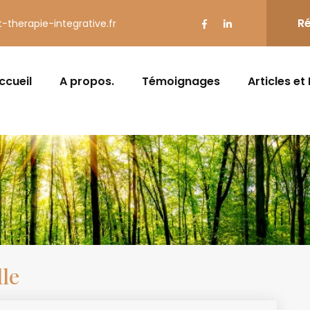
Ré
t-therapie-integrative.fr
ccueil
A propos.
Témoignages
Articles et
le