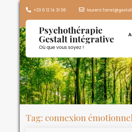
+33 6 12 14 31 06
laurent.farret@gestal
Psychothérapie
A
Gestalt intégrative
Où que vous soyez !
Tag: connexion émotionnel