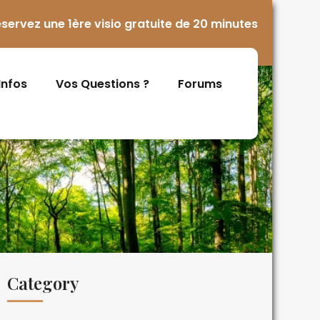
servez une 1ère visio gratuite de 20 minutes
 Infos
Vos Questions ?
Forums
Category