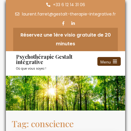
+33 6 12 14 31 06
laurent.farret@gestalt-therapie-integrative.fr
Réservez une 1ère visio gratuite de 20
minutes
Psychothérapie Gestalt
intégrative
Menu
Où que vous soyez !
Tag: conscience