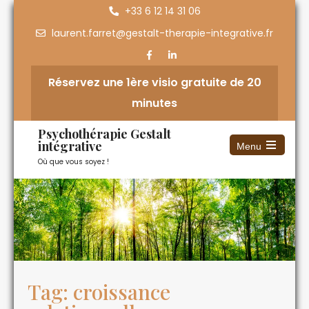
+33 6 12 14 31 06
laurent.farret@gestalt-therapie-integrative.fr
Réservez une 1ère visio gratuite de 20
minutes
Psychothérapie Gestalt
intégrative
Menu
Où que vous soyez !
Tag: croissance