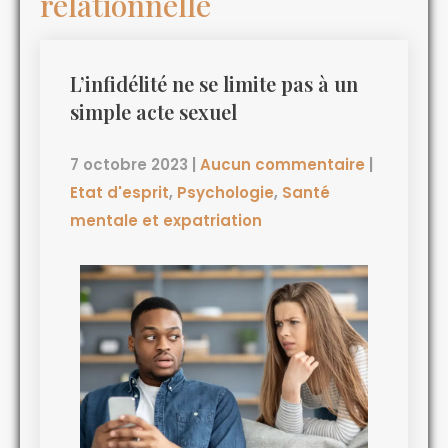
relationnelle
L’infidélité ne se limite pas à un
simple acte sexuel
7 octobre 2023
|
Aucun commentaire
|
Etat d'esprit
,
Psychologie
,
Santé
mentale et expatriation