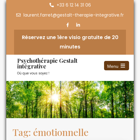
+33 6 12 14 31 06
laurent.farret@gestalt-therapie-integrative.fr
Réservez une 1ère visio gratuite de 20
minutes
Psychothérapie Gestalt
intégrative
Menu
Où que vous soyez !
Tag: émotionnelle