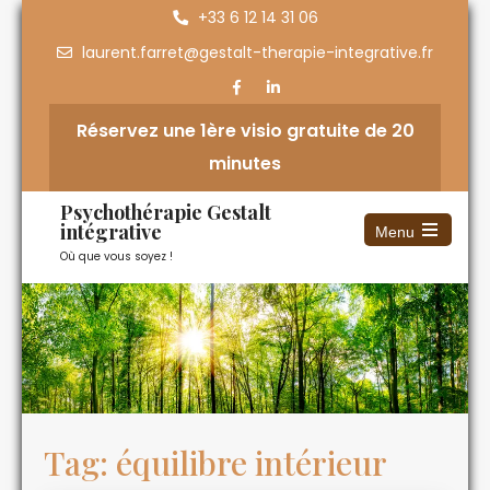
+33 6 12 14 31 06
laurent.farret@gestalt-therapie-integrative.fr
Réservez une 1ère visio gratuite de 20
minutes
Psychothérapie Gestalt
intégrative
Menu
Où que vous soyez !
Tag: équilibre intérieur