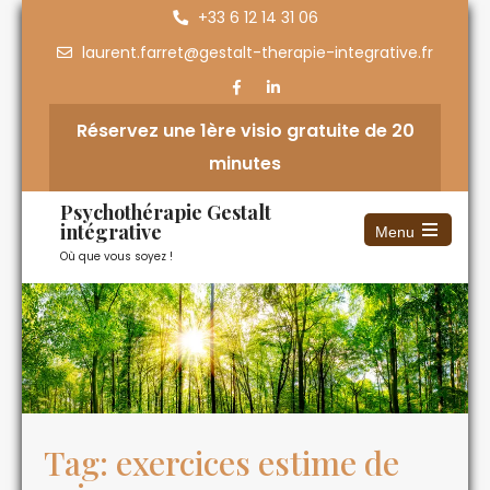
+33 6 12 14 31 06
laurent.farret@gestalt-therapie-integrative.fr
Réservez une 1ère visio gratuite de 20
minutes
Psychothérapie Gestalt
intégrative
Menu
Où que vous soyez !
Tag: exercices estime de