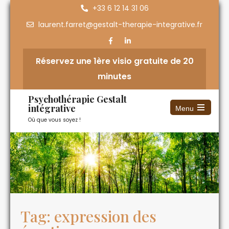
+33 6 12 14 31 06
laurent.farret@gestalt-therapie-integrative.fr
Réservez une 1ère visio gratuite de 20
minutes
Psychothérapie Gestalt
intégrative
Menu
Où que vous soyez !
Tag: expression des