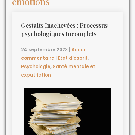
émotions
Gestalts Inachevées : Processus
psychologiques Incomplets
24 septembre 2023
|
Aucun
commentaire
|
Etat d'esprit
,
Psychologie
,
Santé mentale et
expatriation