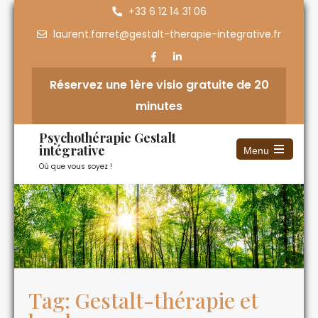
+33 6 12 14 31 06
laurent.farret@gestalt-therapie-integrative.fr
Réservez une 1ère visio gratuite de 20
minutes
Psychothérapie Gestalt
intégrative
Menu
Où que vous soyez !
Tag: Gestalt-thérapie et