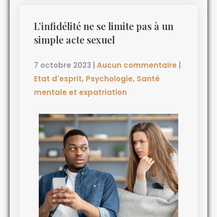
L’infidélité ne se limite pas à un
simple acte sexuel
7 octobre 2023
|
Aucun commentaire
|
Etat d'esprit
,
Psychologie
,
Santé
mentale et expatriation