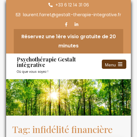
+33 6 12 14 31 06
laurent.farret@gestalt-therapie-integrative.fr
Réservez une 1ère visio gratuite de 20
minutes
Psychothérapie Gestalt
intégrative
Menu
Où que vous soyez !
Tag: infidélité financière