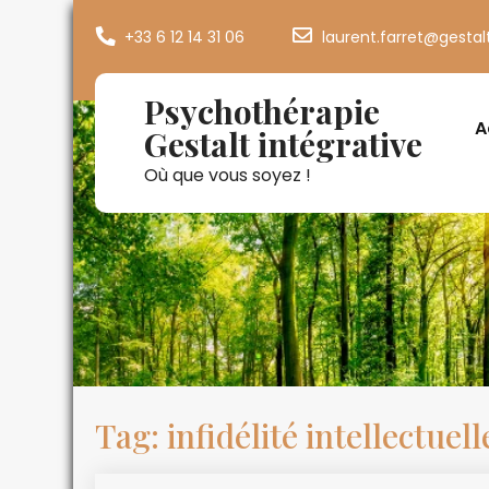
+33 6 12 14 31 06
laurent.farret@gestal
Psychothérapie
A
Gestalt intégrative
Où que vous soyez !
Tag: infidélité intellectuell