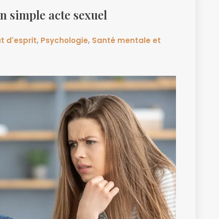
 un simple acte sexuel
t d'esprit
,
Psychologie
,
Santé mentale et