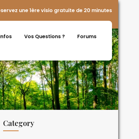
servez une 1ère visio gratuite de 20 minutes
 Infos
Vos Questions ?
Forums
Category