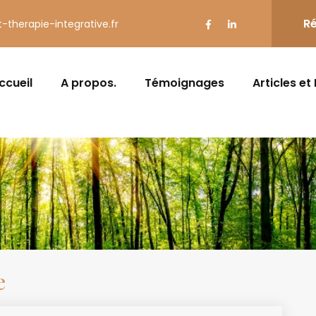
Ré
t-therapie-integrative.fr
ccueil
A propos.
Témoignages
Articles et
e