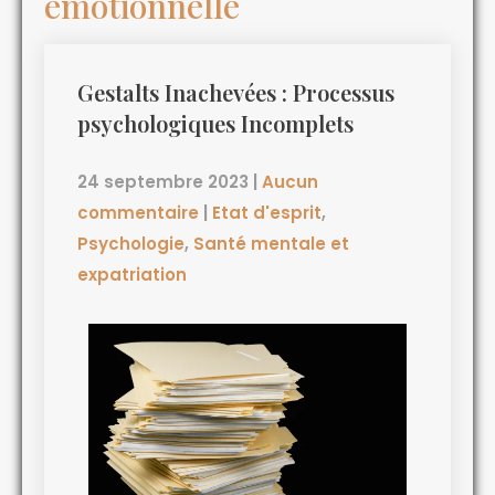
émotionnelle
Gestalts Inachevées : Processus
psychologiques Incomplets
24 septembre 2023
|
Aucun
commentaire
|
Etat d'esprit
,
Psychologie
,
Santé mentale et
expatriation