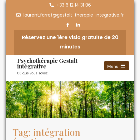
+33 6 12 14 31 06
laurent.farret@gestalt-therapie-integrative.fr
Réservez une 1ère visio gratuite de 20
minutes
Psychothérapie Gestalt
intégrative
Menu
Où que vous soyez !
Tag: intégration