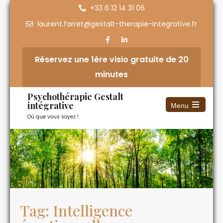
+33 6 12 14 31 06
laurent.farret@gestalt-therapie-integrative.fr
Réservez une 1ère visio gratuite de 20
minutes
Psychothérapie Gestalt
intégrative
Menu
Où que vous soyez !
Tag: Intelligence