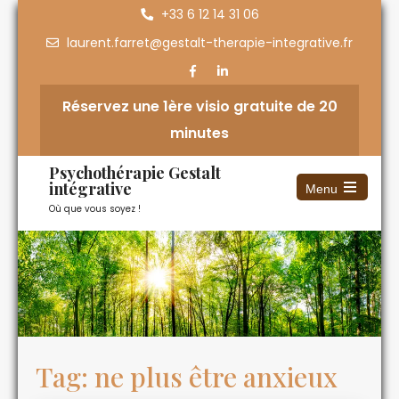
+33 6 12 14 31 06
laurent.farret@gestalt-therapie-integrative.fr
Réservez une 1ère visio gratuite de 20
minutes
Psychothérapie Gestalt
intégrative
Menu
Où que vous soyez !
Tag: ne plus être anxieux