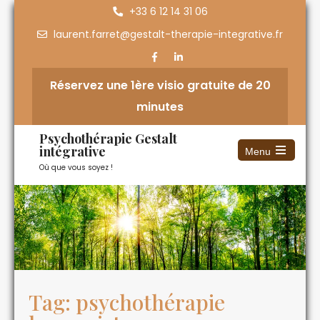
+33 6 12 14 31 06
laurent.farret@gestalt-therapie-integrative.fr
Réservez une 1ère visio gratuite de 20
minutes
Psychothérapie Gestalt
intégrative
Menu
Où que vous soyez !
Tag: psychothérapie