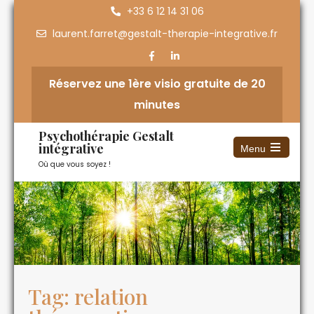
+33 6 12 14 31 06
laurent.farret@gestalt-therapie-integrative.fr
Réservez une 1ère visio gratuite de 20
minutes
Psychothérapie Gestalt
intégrative
Menu
Où que vous soyez !
Tag: relation