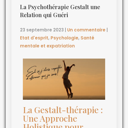
La Psychothérapie Gestalt une
Relation qui Guéri
23 septembre 2023
|
Un commentaire
|
Etat d'esprit
,
Psychologie
,
Santé
mentale et expatriation
La Gestalt-thérapie :
Une Approche
Holistique pour