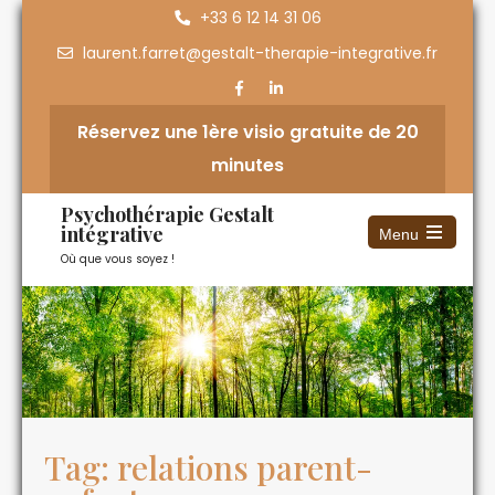
+33 6 12 14 31 06
laurent.farret@gestalt-therapie-integrative.fr
Réservez une 1ère visio gratuite de 20
minutes
Psychothérapie Gestalt
intégrative
Menu
Où que vous soyez !
Tag: relations parent-