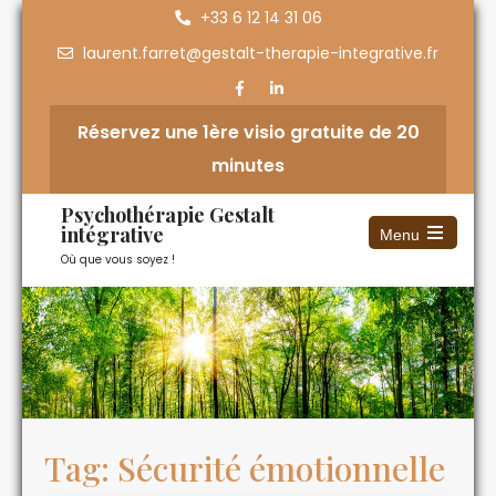
+33 6 12 14 31 06
laurent.farret@gestalt-therapie-integrative.fr
Réservez une 1ère visio gratuite de 20
minutes
Psychothérapie Gestalt
intégrative
Menu
Où que vous soyez !
Tag: Sécurité émotionnelle