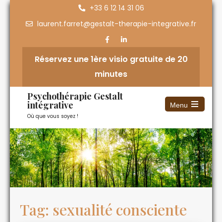
+33 6 12 14 31 06
laurent.farret@gestalt-therapie-integrative.fr
Réservez une 1ère visio gratuite de 20
minutes
Psychothérapie Gestalt
intégrative
Menu
Où que vous soyez !
Tag: sexualité consciente