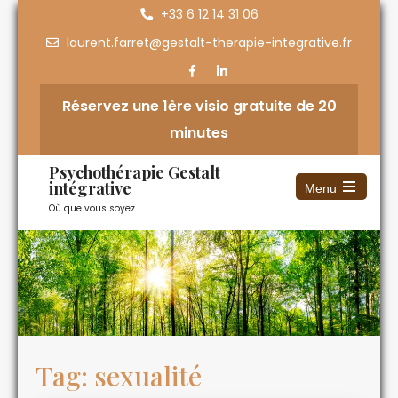
+33 6 12 14 31 06
laurent.farret@gestalt-therapie-integrative.fr
Réservez une 1ère visio gratuite de 20
minutes
Psychothérapie Gestalt
intégrative
Menu
Où que vous soyez !
Tag: sexualité