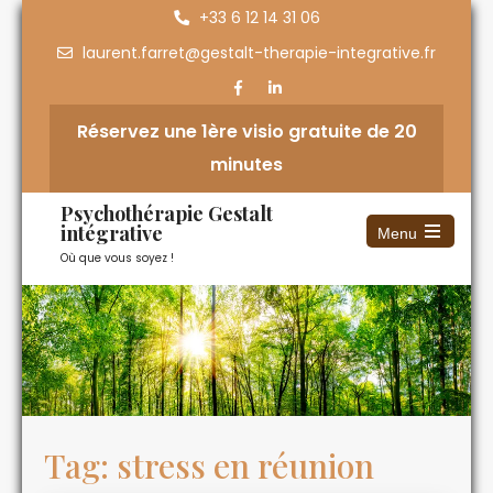
+33 6 12 14 31 06
laurent.farret@gestalt-therapie-integrative.fr
Réservez une 1ère visio gratuite de 20
minutes
Psychothérapie Gestalt
intégrative
Menu
Où que vous soyez !
Tag: stress en réunion