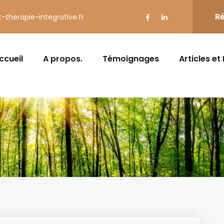
Ré
t-therapie-integrative.fr
ccueil
A propos.
Témoignages
Articles et