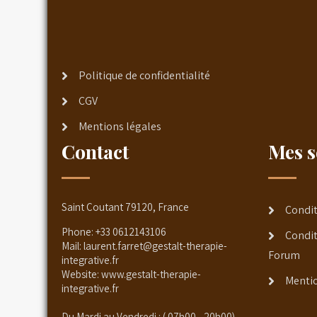
Politique de confidentialité
CGV
Mentions légales
Contact
Mes s
Saint Coutant 79120, France
Condit
Phone:
+33 0612143106
Condit
Mail:
laurent.farret@gestalt-therapie-
Forum
integrative.fr
Website:
www.gestalt-therapie-
Mentio
integrative.fr
Du Mardi au Vendredi : ( 07h00 - 20h00)