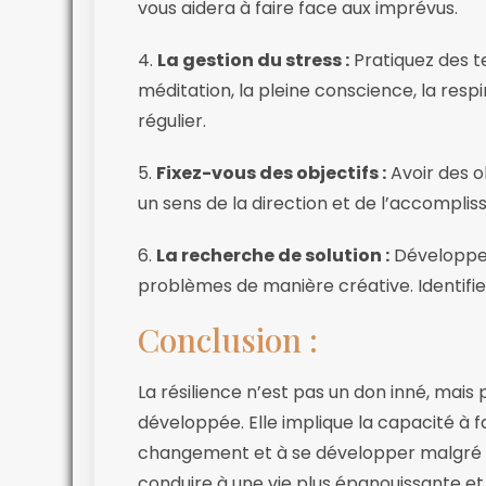
vous aidera à faire face aux imprévus.
4.
La gestion du stress :
Pratiquez des te
méditation, la pleine conscience, la resp
régulier.
5.
Fixez-vous des objectifs :
Avoir des o
un sens de la direction et de l’accompli
6.
La recherche de solution :
Développez
problèmes de manière créative. Identifiez 
Conclusion :
La résilience n’est pas un don inné, mai
développée. Elle implique la capacité à fa
changement et à se développer malgré les 
conduire à une vie plus épanouissante et 