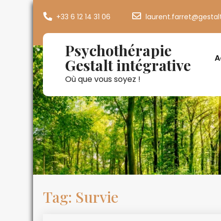
+33 6 12 14 31 06
laurent.farret@gestal
Psychothérapie
A
Gestalt intégrative
Où que vous soyez !
Tag: Survie