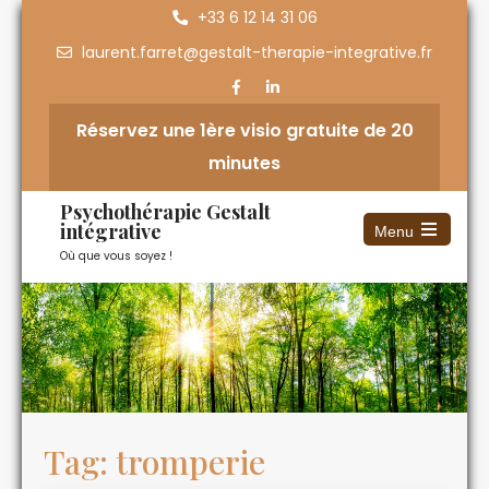
+33 6 12 14 31 06
laurent.farret@gestalt-therapie-integrative.fr
Réservez une 1ère visio gratuite de 20
minutes
Psychothérapie Gestalt
intégrative
Menu
Où que vous soyez !
Tag: tromperie