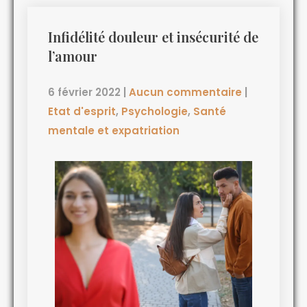
Infidélité douleur et insécurité de
l’amour
6 février 2022
|
Aucun commentaire
|
Etat d'esprit
,
Psychologie
,
Santé
mentale et expatriation