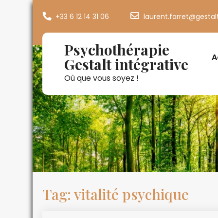
+33 6 12 14 31 06
laurent.farret@gestal
Psychothérapie
A
Gestalt intégrative
Où que vous soyez !
Tag: vitalité psychique