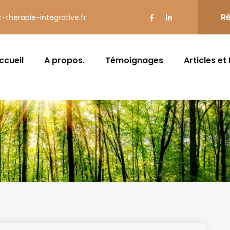
Ré
t-therapie-integrative.fr
ccueil
A propos.
Témoignages
Articles et