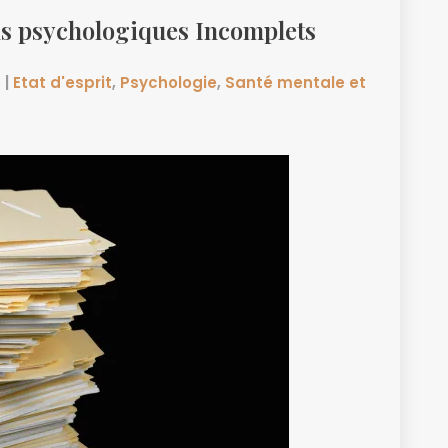
us psychologiques Incomplets
e
|
Etat d'esprit
,
Psychologie
,
Santé mentale et