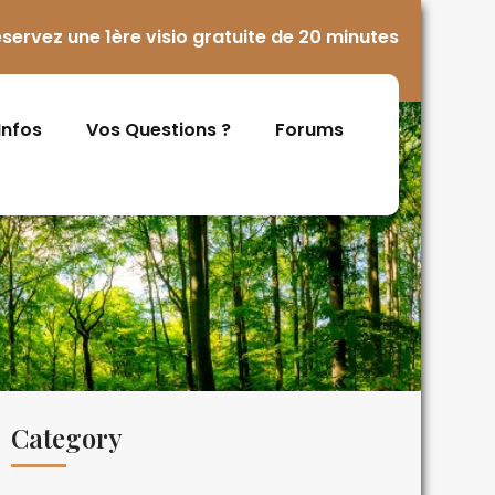
servez une 1ère visio gratuite de 20 minutes
 Infos
Vos Questions ?
Forums
Category