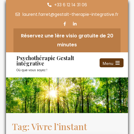
+33 6 12 14 31 06
laurent.farret@gestalt-therapie-integrative.fr
Réservez une 1ère visio gratuite de 20
minutes
Psychothérapie Gestalt
intégrative
Menu
Où que vous soyez !
Tag: Vivre l’instant