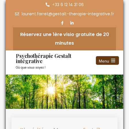
+33 6 12 14 31 06
laurent.farret@gestalt-therapie-integrative.fr
Réservez une 1ère visio gratuite de 20
minutes
Psychothérapie Gestalt
intégrative
Menu
Où que vous soyez !