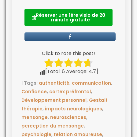
Réserver une 1ère visio de 20
minute gratuite
Click to rate this post!
[Total:
6
Average:
4.7
]
| Tags:
authenticité
,
communication
,
Confiance
,
cortex préfrontal
,
Développement personnel
,
Gestalt
thérapie
,
impacts neurologiques
,
mensonge
,
neurosciences
,
perception du mensonge
,
psychologie
,
relation amoureuse
,