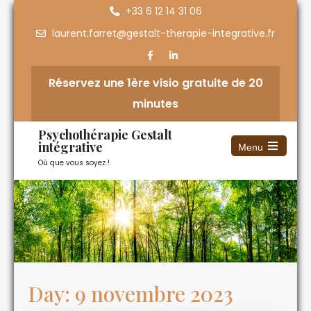
+33 6 12 14 31 06
laurent.farret@gestalt-therapie-integrative.fr
Réservez une 1ère visio gratuite de 20
minutes
Psychothérapie Gestalt
intégrative
Menu
Où que vous soyez !
Day:
9 novembre 2023