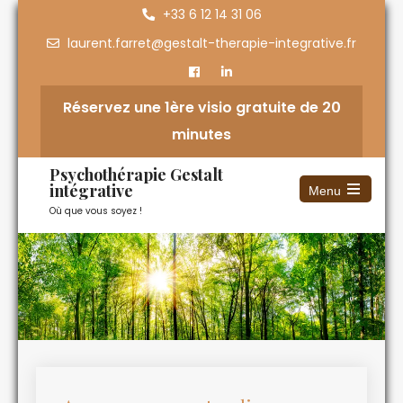
+33 6 12 14 31 06
laurent.farret@gestalt-therapie-integrative.fr
Réservez une 1ère visio gratuite de 20
minutes
Psychothérapie Gestalt
intégrative
Menu
Où que vous soyez !