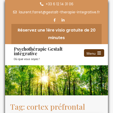
+33 6 12 14 31 06
laurent.farret@gestalt-therapie-integrative.fr
Réservez une 1ère visio gratuite de 20
minutes
Psychothérapie Gestalt
intégrative
Menu
Où que vous soyez !
Tag: cortex préfrontal