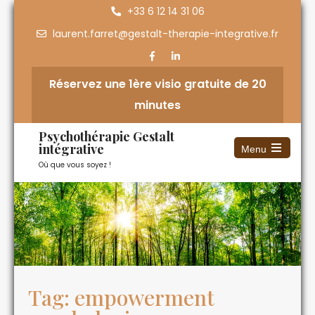
+33 6 12 14 31 06
laurent.farret@gestalt-therapie-integrative.fr
Réservez une 1ère visio gratuite de 20
minutes
Psychothérapie Gestalt
intégrative
Menu
Où que vous soyez !
Tag: empowerment