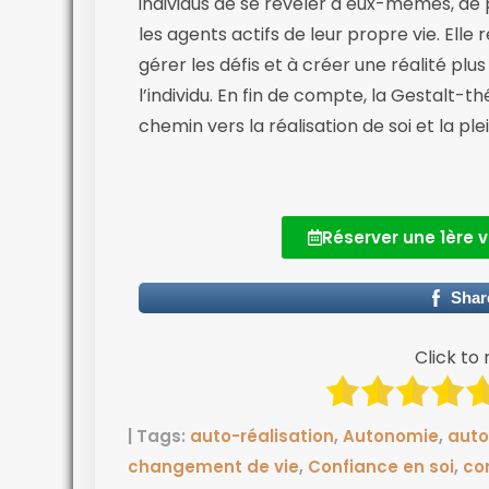
individus de se révéler à eux-mêmes, de 
les agents actifs de leur propre vie. Elle 
gérer les défis et à créer une réalité plus
l’individu. En fin de compte, la Gestalt-
chemin vers la réalisation de soi et la pl
Réserver une 1ère v
Shar
Click to 
| Tags:
auto-réalisation
,
Autonomie
,
auto
changement de vie
,
Confiance en soi
,
co