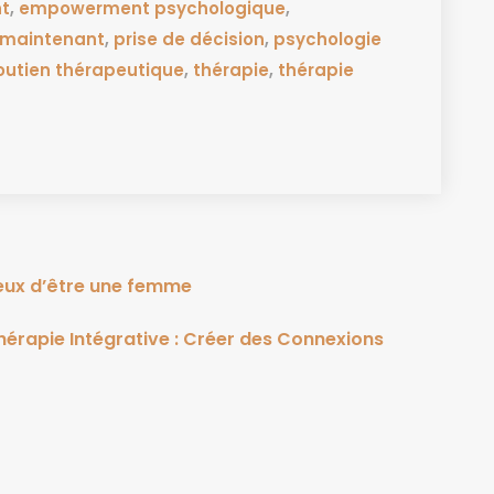
t
,
empowerment psychologique
,
t maintenant
,
prise de décision
,
psychologie
outien thérapeutique
,
thérapie
,
thérapie
jeux d’être une femme
érapie Intégrative : Créer des Connexions