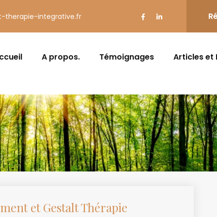
Ré
t-therapie-integrative.fr
ccueil
A propos.
Témoignages
Articles et
ment et Gestalt Thérapie