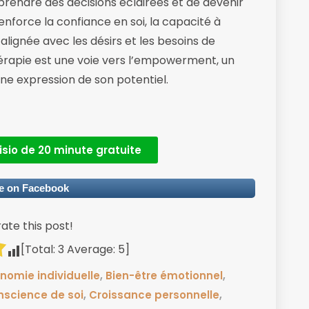
prendre des décisions éclairées et de devenir
renforce la confiance en soi, la capacité à
 alignée avec les désirs et les besoins de
thérapie est une voie vers l’empowerment, un
eine expression de son potentiel.
isio de 20 minute gratuite
e on Facebook
rate this post!
[Total:
3
Average:
5
]
nomie individuelle
,
Bien-être émotionnel
,
nscience de soi
,
Croissance personnelle
,