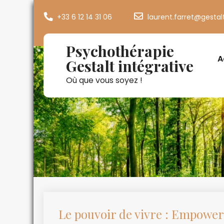
+33 6 12 14 31 06
laurent.farret@gestal
Psychothérapie
A
Gestalt intégrative
Où que vous soyez !
Le pouvoir de vivre : Empower