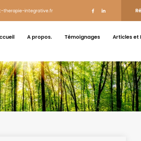
Ré
t-therapie-integrative.fr
ccueil
A propos.
Témoignages
Articles et