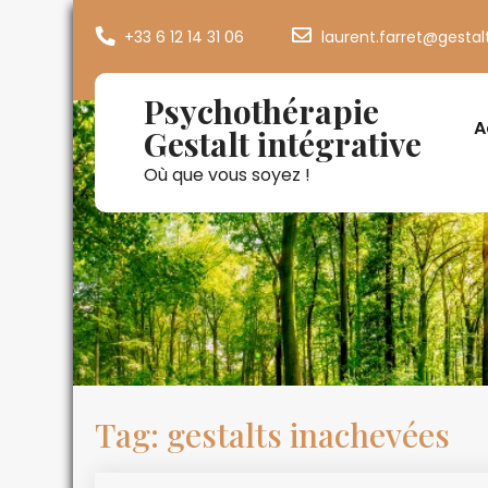
+33 6 12 14 31 06
laurent.farret@gestal
Psychothérapie
A
Gestalt intégrative
Où que vous soyez !
Tag: gestalts inachevées